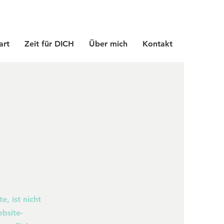
art
Zeit für DICH
Über mich
Kontakt
, ist nicht
bsite-